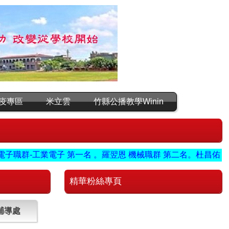
疫專區
米立雲
竹縣公播教學Winin
-工業電子 第一名 。羅翌恩 機械職群 第二名。杜昌佑 設計職群
精華粉絲專頁
輔導處