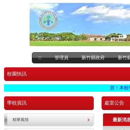
跳
到
主
要
內
容
區
:::
管理員
新竹縣政府
新竹
校園快訊
賀！本校學生參
學校資訊
處室公告
精華風情
最新消