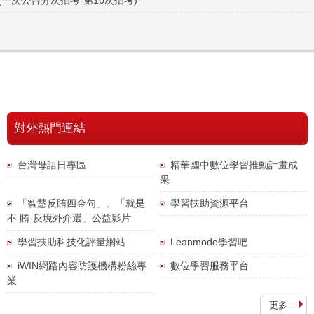
一次公告分次招考-第10次招考)
對外熱門連結
台灣母語日專區
精華國中數位學習推動計畫成
果
「智慧反賄四金句」、「就是
學習扶助資源平台
精華國中48
精華國中49
精華國中第
113科普博
112
不 賄-反境外介選」公益影片
週年校慶
週年校慶運動
48屆畢業典禮
覽會
隊
大會
學習扶助科技化評量網站
Leanmode學習吧
iWIN網路內容防護機構粉絲專
數位學習服務平台
業
更多...
第四十七屆
110
1120823藍
1120808校
113學年度