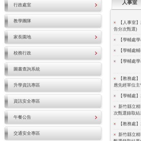
人事室
行政處室
教學團隊
【人事室】
告分次甄選)
家長園地
【學輔處學
【學輔處輔
校務行政
【學輔處學
圖書查詢系統
【教務處】
升學資訊專區
應先經單位主
【學輔處】
資訊安全專區
新竹縣立精
次甄選錄取結
午餐公告
【教務處】
交通安全專區
新竹縣立精