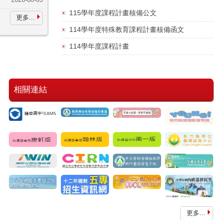
2026-08-03
115學年度課程計畫核備公文
更多...
114學年度特殊教育課程計畫核備函文
114學年度課程計畫
相關連結
112年科普博
影像力營
112(一)親職
112大師有
覽會
日
約-漆作世界
更多...
班際羽球
110學年度路