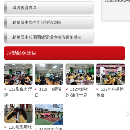
甄選錄取結果(
環境教育專區
精華國中學生申訴評議專區
精華國中校園開放暨場地租借實施辦法
活動影像連結
博
112年科普博
112影像力營
112(一)親職
112大師有
覽會
隊
日
約-漆作世界
110班際羽球
藍
110學年度路