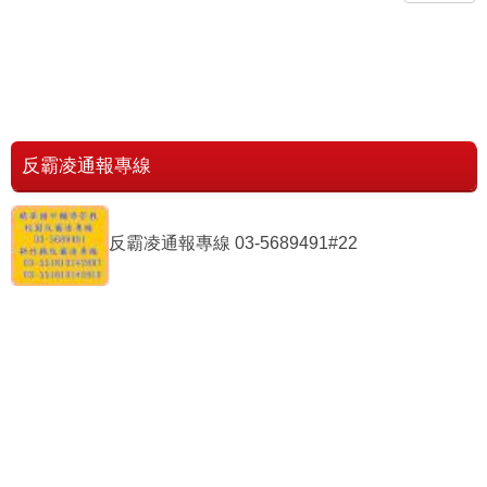
畢業典禮活動
比賽
曬研習
長歡送迎新暨
花開朵朵食藝
照片
感恩典禮
 果凍花DIY
活動
反霸凌通報專線
反霸凌通報專線 03-5689491#22